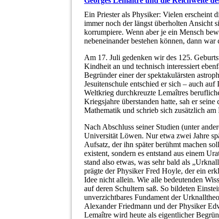
Georges Lemaître und die Reichweite de
Ein Priester als Physiker: Vielen erschein
immer noch der längst überholten Ansicht si
korrumpiere. Wenn aber je ein Mensch bewie
nebeneinander bestehen können, dann war
Am 17. Juli gedenken wir des 125. Geburts
Kindheit an und technisch interessiert ebenf
Begründer einer der spektakulärsten astro
Jesuitenschule entschied er sich – auch auf
Weltkrieg durchkreuzte Lema
î
tres beruflic
Kriegsjahre überstanden hatte, sah er sein
Mathematik und schrieb sich zusätzlich am P
Nach Abschluss seiner Studien (unter ande
Universität Löwen. Nur etwa zwei Jahre spät
Aufsatz, der ihn später berühmt machen soll
existent, sondern es entstand aus einem U
stand also etwas, was sehr bald als „Urkna
prägte der Physiker Fred Hoyle, der ein er
Idee nicht allein. Wie alle bedeutenden Wiss
auf deren Schultern saß. So bildeten Einste
unverzichtbares Fundament der Urknalltheo
Alexander Friedmann und der Physiker Ed
Lema
î
tre wird heute als eigentlicher Begrü