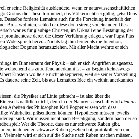
eil er seine Religiosität ausblendete, wenn er naturwissenschaftlichen
go Grotius die These formuliert, das Völkerrecht sei gültig, „etsi Deus
e. Dasselbe forderte Lema
î
tre auch für die Forschung innerhalb der
er Brust wohnten, schied er diese doch streng voneinander. Dies
erisch war es für gläubige Christen, im Urknall eine Bestätigung der
r prominenteste derer, die dieser Verführung erlagen, war Papst Pius
sten Widerspruch hervor. Nichts lag ihm ferner als die Intention,
ologischer Dogmen heranzuziehen. Mit aller Macht wehrte er sich
rdings im Binnenraum der Physik – sah er sich Angriffen ausgesetzt.
te weitgehend als zutreffend anerkannt ist – zu Beginn keineswegs
lbert Einstein wollte sie nicht akzeptieren, weil sie seiner Vorstellung
s dauerte seine Zeit, bis aus Lema
î
tres Idee ein weithin anerkanntes
iesen, die Physiker auf Linie gebracht – ist also über die
Einerseits natürlich nicht, denn in der Naturwissenschaft wird
niemals
t den Arbeiten des Philosophen Karl Popper wissen wir, dass
fige Wahrheiten präsentieren können. Hypothesen müssen jeweils
derlegt sind. Wir müssen nicht nach Bestätigung, sondern nach der so
rdbeispiel: Wer die Theorie, dass es nur schwarze Raben gibt,
ationen, in denen er schwarze Raben gesehen hat, protokollieren und
en. Vielmehr wird er sich auf die Suche nach Raben machen müssen,