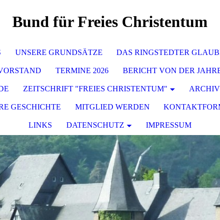
Bund für Freies Christentum
S
UNSERE GRUNDSÄTZE
DAS RINGSTEDTER GLAU
 VORSTAND
TERMINE 2026
BERICHT VON DER JAHR
DE
ZEITSCHRIFT "FREIES CHRISTENTUM"
ARCHIV
RE GESCHICHTE
MITGLIED WERDEN
KONTAKTFOR
LINKS
DATENSCHUTZ
IMPRESSUM