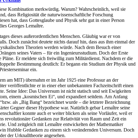
s Urknalls
t diese Kombination merkwürdig. Warum? Wahrscheinlich, weil sie
nd, dass Religiosität die naturwissenschaftliche Forschung
sen hat, dass Gottesglaube und Physik sehr gut in einer Person
 dies Georges Lema
î
tre.
tages dieses außerordentlichen Menschen. Gläubig war er von
alls. Doch zunächst deutete nichts darauf hin, dass aus ihm einmal der
physikalischen Theorien werden würde. Nach dem Besuch einer
 Drängen seines Vaters – für ein Ingenieursstudium. Doch der Erste
he Pläne. Er meldete sich freiwillig zum Militärdienst. Nachdem er die
e doppelte Bestimmung deutlich: Er begann ein Studium der Physik und
riesterseminar ein.
rem am MIT) übernahm er im Jahr 1925 eine Professur an der
er veröffentlichte er in einer eher unbekannten Fachzeitschrift einen
te. Seine Idee: Das Universum ist nicht statisch und seit Ewigkeiten
ratom, einem „kosmischen Ei“, und expandiert seitdem. Am Anfang
ll“bzw. als „Big Bang“ bezeichnet wurde – die letztere Bezeichnung
klärter Gegner dieser Hypothese war. Natürlich gebar Lema
î
tre seine
enschaftler konnte auch er weiter blicken als seine Vorläufer, weil er
ins revolutionäre Gedanken zur Relativität von Raum und Zeit ein
rie. Und zeitgleich mit Lema
î
tre entwickelten der Mathematiker
win Hubble Gedanken zu einem sich verändernden Universum. Doch
nder der Urknalltheorie angesehen.