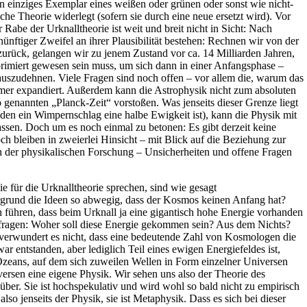
in einziges Exemplar eines weißen oder grünen oder sonst wie nicht-
che Theorie widerlegt (sofern sie durch eine neue ersetzt wird). Vor
 Rabe der Urknalltheorie ist weit und breit nicht in Sicht: Nach
nftiger Zweifel an ihrer Plausibilität bestehen: Rechnen wir von der
rück, gelangen wir zu jenem Zustand vor ca. 14 Milliarden Jahren,
rimiert gewesen sein muss, um sich dann in einer Anfangsphase –
 auszudehnen. Viele Fragen sind noch offen – vor allem die, warum das
amer expandiert. Außerdem kann die Astrophysik nicht zum absoluten
 genannten „Planck-Zeit“ vorstoßen. Was jenseits dieser Grenze liegt
 den ein Wimpernschlag eine halbe Ewigkeit ist), kann die Physik mit
assen. Doch um es noch einmal zu betonen: Es gibt derzeit keine
och bleiben in zweierlei Hinsicht – mit Blick auf die Beziehung zur
en der physikalischen Forschung – Unsicherheiten und offene Fragen
e für die Urknalltheorie sprechen, sind wie gesagt
grund die Ideen so abwegig, dass der Kosmos keinen Anfang hat?
führen, dass beim Urknall ja eine gigantisch hohe Energie vorhanden
fragen: Woher soll diese Energie gekommen sein? Aus dem Nichts?
 verwundert es nicht, dass eine bedeutende Zahl von Kosmologen die
 entstanden, aber lediglich Teil eines ewigen Energiefeldes ist,
Ozeans, auf dem sich zuweilen Wellen in Form einzelner Universen
niversen eine eigene Physik. Wir sehen uns also der Theorie des
ber. Sie ist hochspekulativ und wird wohl so bald nicht zu empirisch
lso jenseits der Physik, sie ist Metaphysik. Dass es sich bei dieser