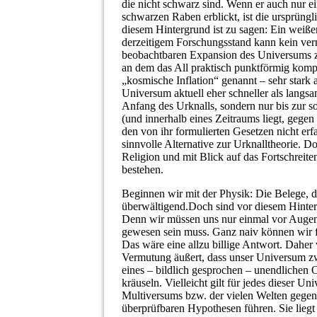
die nicht schwarz sind. Wenn er auch nur e
schwarzen Raben erblickt, ist die ursprüngli
diesem Hintergrund ist zu sagen: Ein weißer
derzeitigem Forschungsstand kann kein vernü
beobachtbaren Expansion des Universums zu
an dem das All praktisch punktförmig komp
„kosmische Inflation“ genannt – sehr stark
Universum aktuell eher schneller als langs
Anfang des Urknalls, sondern nur bis zur so
(und innerhalb eines Zeitraums liegt, gegen
den von ihr formulierten Gesetzen nicht erf
sinnvolle Alternative zur Urknalltheorie. D
Religion und mit Blick auf das Fortschreit
bestehen.
Beginnen wir mit der Physik: Die Belege, di
überwältigend.Doch sind vor diesem Hinter
Denn wir müssen uns nur einmal vor Augen 
gewesen sein muss. Ganz naiv können wir 
Das wäre eine allzu billige Antwort. Daher
Vermutung äußert, dass unser Universum zwar
eines – bildlich gesprochen – unendlichen 
kräuseln. Vielleicht gilt für jedes dieser U
Multiversums bzw. der vielen Welten gegenü
überprüfbaren Hypothesen führen. Sie liegt a