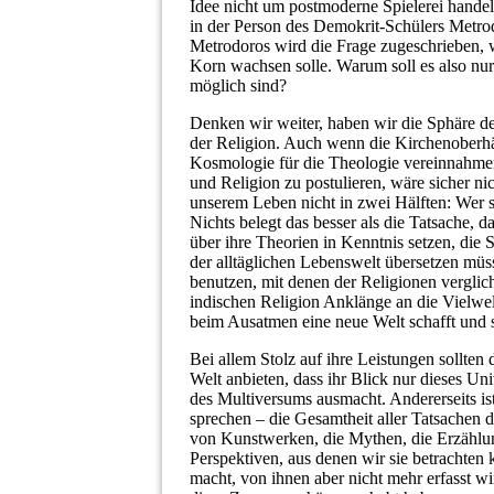
Idee nicht um postmoderne Spielerei handelt
in der Person des Demokrit-Schülers Metrod
Metrodoros wird die Frage zugeschrieben, 
Korn wachsen solle. Warum soll es also nu
möglich sind?
Denken wir weiter, haben wir die Sphäre de
der Religion. Auch wenn die Kirchenoberhäup
Kosmologie für die Theologie vereinnahme
und Religion zu postulieren, wäre sicher nic
unserem Leben nicht in zwei Hälften: Wer 
Nichts belegt das besser als die Tatsache, 
über ihre Theorien in Kenntnis setzen, di
der alltäglichen Lebenswelt übersetzen müs
benutzen, mit denen der Religionen vergliche
indischen Religion Anklänge an die Vielwe
beim Ausatmen eine neue Welt schafft und 
Bei allem Stolz auf ihre Leistungen sollten
Welt anbieten, dass ihr Blick nur dieses Univ
des Multiversums ausmacht. Andererseits ist
sprechen – die Gesamtheit aller Tatsachen 
von Kunstwerken, die Mythen, die Erzählu
Perspektiven, aus denen wir sie betrachten
macht, von ihnen aber nicht mehr erfasst 