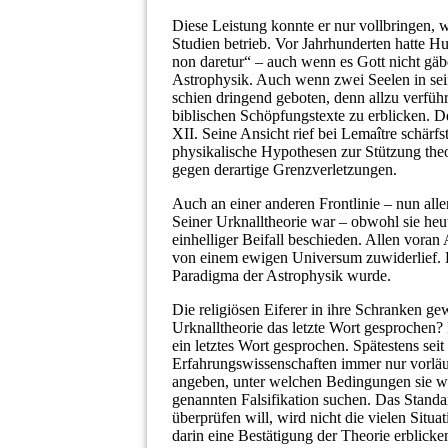
Diese Leistung konnte er nur vollbringen, w
Studien betrieb. Vor Jahrhunderten hatte Hu
non daretur“ – auch wenn es Gott nicht gäb
Astrophysik. Auch wenn zwei Seelen in sein
schien dringend geboten, denn allzu verführ
biblischen Schöpfungstexte zu erblicken. De
XII. Seine Ansicht rief bei Lema
î
tre schärf
physikalische Hypothesen zur Stützung the
gegen derartige Grenzverletzungen.
Auch an einer anderen Frontlinie – nun alle
Seiner Urknalltheorie war – obwohl sie heu
einhelliger Beifall beschieden. Allen voran A
von einem ewigen Universum zuwiderlief. E
Paradigma der Astrophysik wurde.
Die religiösen Eiferer in ihre Schranken gew
Urknalltheorie das letzte Wort gesprochen? 
ein letztes Wort gesprochen. Spätestens sei
Erfahrungswissenschaften immer nur vorläu
angeben, unter welchen Bedingungen sie wi
genannten Falsifikation suchen. Das Standa
überprüfen will, wird nicht die vielen Situ
darin eine Bestätigung der Theorie erblick