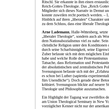
Ritschl. Sie erkannte in ihm einen erstaunl
Reich-Gottes-Theologie. Das „Reich Gottes“-
Mitglieder sich dieses Narrativ in Demut u
konnte zuweilen recht poetisch werden. – La
Hinblick auf ihren „liberalen“ Charakter un
zu dem Schluss, dass eine liberale Theolo
Arne Lademann
, Halle-Wittenberg, setzte
„liberaler Theologie“, sondern auch als Wo
dem Nationalsozialismus viel zu nahe. Sein
christliche Religion unter den Konditionen
durch seine Scharfsinnigkeit, seine Eigenwi
Zuber befasste sich mit dem möglichen Einf
habe und welche Rolle der Protestantismus f
Tatsache, dass Reformation und Protestant
der absolutistischen und zentralistischen P
Svenungsson befasste sich mit der „Erfahru
es schon bei Luther (sapientia experimenta
fürs Unendliche“). Doch gerade diese Beto
kritisiert. Svenungsson blickte auf neuere 
Theologie und Philosophie auszumachen.
Ein Highlight der Tagung war zweifellos d
am Union Theological Seminary in New York
vorzüglicher Kenner nicht nur der amerikani