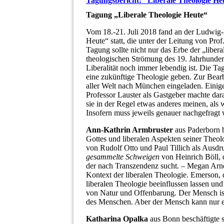
Tagungsbericht: “Liberale Theologie H
Tagung „Liberale Theologie Heute“
Vom 18.-21. Juli 2018 fand an der Ludwig
Heute“ statt, die unter der Leitung von Pro
Tagung sollte nicht nur das Erbe der „liber
theologischen Strömung des 19. Jahrhundert
Liberalität noch immer lebendig ist. Die T
eine zukünftige Theologie geben. Zur Bearb
aller Welt nach München eingeladen. Einige
Professor Lauster als Gastgeber machte da
sie in der Regel etwas anderes meinen, als
Insofern muss jeweils genauer nachgefragt 
Ann-Kathrin Armbruster
aus Paderborn b
Gottes und liberalen Aspekten seiner Theo
von Rudolf Otto und Paul Tillich als Ausdru
gesammelte Schweigen
von Heinrich Böll, 
der nach Transzendenz sucht. – Megan Arn
Kontext der liberalen Theologie. Emerson, de
liberalen Theologie beeinflussen lassen und
von Natur und Offenbarung. Der Mensch ist 
des Menschen. Aber der Mensch kann nur erk
Katharina Opalka
aus Bonn beschäftigte s