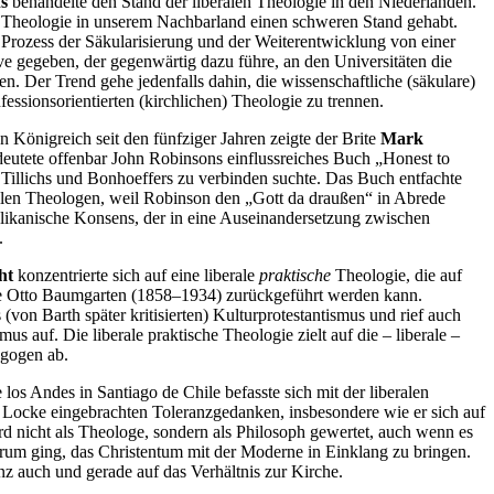
s
behandelte den Stand der liberalen Theologie in den Niederlanden.
le Theologie in unserem Nachbarland einen schweren Stand gehabt.
n Prozess der Säkularisierung und der Weiterentwicklung von einer
e gegeben, der gegenwärtig dazu führe, an den Universitäten die
en. Der Trend gehe jedenfalls dahin, die wissenschaftliche (säkulare)
essionsorientierten (kirchlichen) Theologie zu trennen.
n Königreich seit den fünfziger Jahren zeigte der Brite
Mark
deutete offenbar John Robinsons einflussreiches Buch „Honest to
Tillichs und Bonhoeffers zu verbinden suchte. Das Buch entfachte
ellen Theologen, weil Robinson den „Gott da draußen“ in Abrede
nglikanische Konsens, der in eine Auseinandersetzung zwischen
.
ht
konzentrierte sich auf eine liberale
praktische
Theologie, die auf
ie Otto Baumgarten (1858–1934) zurückgeführt werden kann.
(von Barth später kritisierten) Kulturprotestantismus und rief auch
s auf. Die liberale praktische Theologie zielt auf die – liberale –
agogen ab.
los Andes in Santiago de Chile befasste sich mit der liberalen
 Locke eingebrachten Toleranzgedanken, insbesondere wie er sich auf
rd nicht als Theologe, sondern als Philosoph gewertet, auch wenn es
rum ging, das Christentum mit der Moderne in Einklang zu bringen.
z auch und gerade auf das Verhältnis zur Kirche.