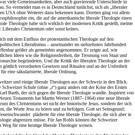
zwar viele Gemeinsamkeiten, aber auch gravierende Unterschiede in
So vermeidet man es in Deutschland tunlichst, sich als „liberaler
den USA ohne Weiteres dazu bekennen kann. Dorrien ging vor allem
ssphilosophie ein, die auf die amerikanische liberale Theologie einen
erale Theologie habe sich wirklich der modernen Kritik gestellt, meinte
: Liberales Christentum oder sonst keines.
ch mit dem Einfluss der protestantischen Theologie auf den
politischen Liberalismus – auseinander im siebzehnten Jahrhundert
 offenbar größer als gemeinhin angenommen. Er zeigte auf, wie
tlichen Ideen wie die Religionsfreiheit, die Trennung von Staat und
narchie begründeten. Und die Kritik der liberalen Theologie an der
 göttlich verordneten Gesetzen und Ritualen und an der Unfreiheit
ür eine säkularisierte, liberale Ordnung.
itzer und einige liberale Theologen aus der Schweiz in den Blick.
 Schweizer Schule (ohne „t“) ganz anders mit der Krise des Ersten
rl Barth, der sich gegen die liberale Theologie wandte. Inspiriert von
Neuen Testaments hat Martin Werner (1887–1964) eine neue liberale
um des Christentums sei nicht der historische Jesus, sondern der sich
um, die Worte Jesu zu hören und zu befolgen. Gott sei Seinsgrund;
uenschwander plädierte für eine liberale Theologie, die sich aber in
heologie abgrenzen müsse. Für Jan Rohls können die Schweizer
n Weg für eine heutige liberale Theologie weisen.