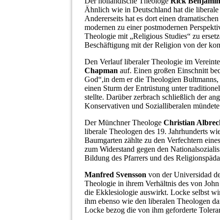
Der holländische Theologe
Rick Benjamin
Ähnlich wie in Deutschland hat die libera
Andererseits hat es dort einen dramatische
modernen zu einer postmodernen Perspektiv
Theologie mit „Religious Studies“ zu ersetz
Beschäftigung mit der Religion von der konf
Den Verlauf liberaler Theologie im Vereinte
Chapman
auf. Einen großen Einschnitt be
God“,in dem er die Theologien Bultmanns, 
einen Sturm der Entrüstung unter tradition
stellte. Darüber zerbrach schließlich der a
Konservativen und Sozialliberalen mündete
Der Münchner Theologe
Christian Albrec
liberale Theologen des 19. Jahrhunderts w
Baumgarten zählte zu den Verfechtern eines 
zum Widerstand gegen den Nationalsozialismu
Bildung des Pfarrers und des Religionspäd
Manfred Svensson
von der Universidad de 
Theologie in ihrem Verhältnis des von John
die Ekklesiologie auswirkt. Locke selbst wi
ihm ebenso wie den liberalen Theologen da
Locke bezog die von ihm geforderte Toleran