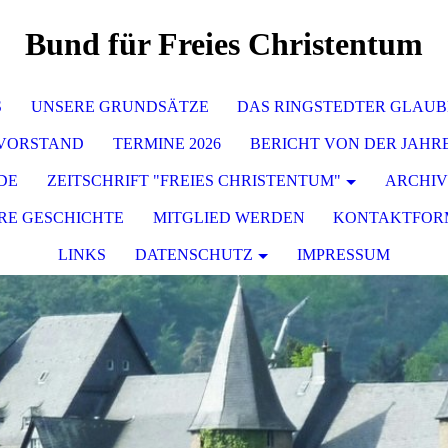
Bund für Freies Christentum
S
UNSERE GRUNDSÄTZE
DAS RINGSTEDTER GLAU
 VORSTAND
TERMINE 2026
BERICHT VON DER JAHR
DE
ZEITSCHRIFT "FREIES CHRISTENTUM"
ARCHIV
RE GESCHICHTE
MITGLIED WERDEN
KONTAKTFOR
LINKS
DATENSCHUTZ
IMPRESSUM