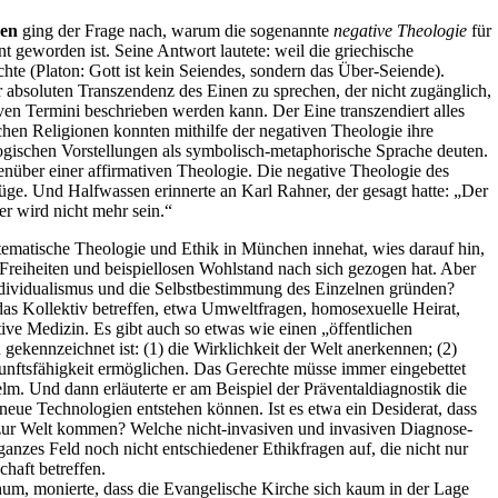
sen
ging der Frage nach, warum die sogenannte
negative Theologie
für
nt geworden ist. Seine Antwort lautete: weil die griechische
chte (Platon: Gott ist kein Seiendes, sondern das Über-Seiende).
r absoluten Transzendenz des Einen zu sprechen, der nicht zugänglich,
tiven Termini beschrieben werden kann. Der Eine transzendiert alles
hen Religionen konnten mithilfe der negativen Theologie ihre
gischen Vorstellungen als symbolisch-metaphorische Sprache deuten.
nüber einer affirmativen Theologie. Die negative Theologie des
ge. Und Halfwassen erinnerte an Karl Rahner, der gesagt hatte: „Der
er wird nicht mehr sein.“
tematische Theologie und Ethik in München innehat, wies darauf hin,
 Freiheiten und beispiellosen Wohlstand nach sich gezogen hat. Aber
Individualismus und die Selbstbestimmung des Einzelnen gründen?
as Kollektiv betreffen, etwa Umweltfragen, homosexuelle Heirat,
ve Medizin. Es gibt auch so etwas wie einen „öffentlichen
n gekennzeichnet ist: (1) die Wirklichkeit der Welt anerkennen; (2)
kunftsfähigkeit ermöglichen. Das Gerechte müsse immer eingebettet
lm. Und dann erläuterte er am Beispiel der Präventaldiagnostik die
neue Technologien entstehen können. Ist es etwa ein Desiderat, dass
 zur Welt kommen? Welche nicht-invasiven und invasiven Diagnose-
 ganzes Feld noch nicht entschiedener Ethikfragen auf, die nicht nur
haft betreffen.
hum, monierte, dass die Evangelische Kirche sich kaum in der Lage