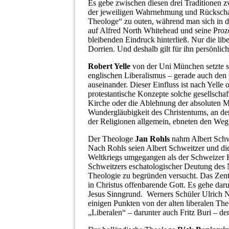
Es gebe zwischen diesen drei Traditionen 
der jeweiligen Wahrnehmung und Rückschau. 
Theologe“ zu outen, während man sich in 
auf Alfred North Whitehead und seine Proze
bleibenden Eindruck hinterließ. Nur die lib
Dorrien. Und deshalb gilt für ihn persönlich
Robert Yelle
von der Uni München setzte si
englischen Liberalismus – gerade auch den 
auseinander. Dieser Einfluss ist nach Yelle
protestantische Konzepte solche gesellschaf
Kirche oder die Ablehnung der absoluten Mo
Wundergläubigkeit des Christentums, an den
der Religionen allgemein, ebneten den Weg f
Der Theologe
Jan Rohls
nahm Albert Schwe
Nach Rohls seien Albert Schweitzer und die
Weltkriegs umgegangen als der Schweizer Ka
Schweitzers eschatologischer Deutung des 
Theologie zu begründen versucht. Das Zentr
in Christus offenbarende Gott. Es gehe dar
Jesus Sinngrund. Werners Schüler Ulrich Ne
einigen Punkten von der alten liberalen T
„Liberalen“ – darunter auch Fritz Buri – de