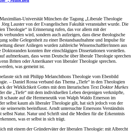
eute”, München
-Maximilian-Universität München die Tagung „Liberale Theologie
f. Jörg Lauster von der Evangelischen Fakultät veranstaltet wurde. Die
alen Theologie“ in Erinnerung rufen, das vor allem mit der
s verbunden wird, sondern auch aufzeigen, dass diese theologische
agung sollte Gelegenheit zu einer Bestandsaufnahme und Impulse für
eitung dieser Anliegen wurden zahlreiche Wissenschaftler/innen aus
 Doktoranden konnten ihre einschlägigen Dissertationen vorstellen.
rauf aufmerksam, dass wenn Deutsche über liberale Theologie sprechen
 wenn Briten oder Amerikaner von liberaler Theologie sprechen.
werden, was gemeint ist.
efasste sich mit Philipp Melanchthons Theologie vom Ebenbild
logie. – Daniel Rossa verband das Thema „Tiefe“ in den Theologien
ck der Wirklichkeit Gottes mit dem literarischen Text
Doktor Murkes
der die „Tiefe“ mit dem individuellen Leben desjenigen verknüpfte,
dt schaute auf die Hermeneutik von Walph Waldo Emerson im
r selbst kaum als liberaler Theologie gilt, hat sich jedoch von der
 sie seinerseits beeinflusst. Arndt untersuchte Emersons Verständnis
selbst Natur. Natur und Schrift sind die Medien für die Erkenntnis
ennen, was er selbst in sich trägt.
ich mit einem der Gründerväter der liberalen Theologie: mit Albrecht