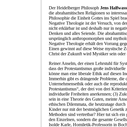
Der Heidelberger Philosoph
Jens Halfwas
die abrahamitischen Religionen so interessa
Philosophie die Einheit Gottes ins Spiel bra
Negative Theologie ist der Versuch, von de
nicht erklärbar ist und deshalb nur in nega
Denken und alles Seiende. Die abrahamitisc
ursprünglich anthropomorphen und mytholo
Negative Theologie erhält den Vorrang gege
Einen gewinnt auf diese Weise mystische Zü
Christ der Zukunft wird Mystiker sein oder 
Reiner Anselm, der einen Lehrstuhl für Sys
dass der Protestantismus große individuelle
könne man eine liberale Ethik auf diesen 
Immerhin gibt es drängende Probleme, die d
Unternehmensethik oder auch die reprodukti
Protestantismus“, der drei von drei Kriterie
individuelle Freiheiten anerkennen; (3) Zu
sein in eine Theorie des Guten, meinte Anse
ethischen Dilemmata, die heutzutage durch 
Kinder nur mit der bestmöglichen Genetik
Methoden sind vertretbar? Hier tut sich ein
den Einzelnen, sondern die gesamte Gesellsc
Isolde Karle, Homiletik-Professorin in Boc