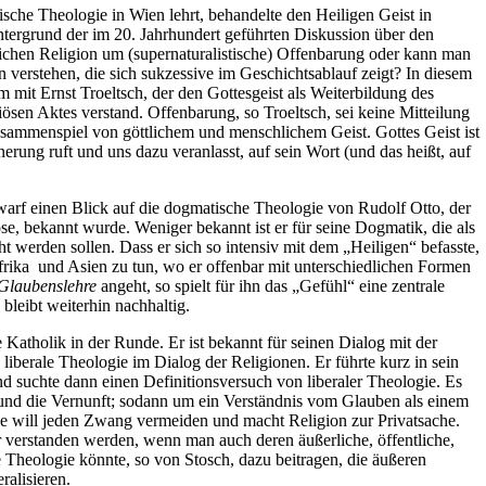
ische Theologie in Wien lehrt, behandelte den Heiligen Geist in
tergrund der im 20. Jahrhundert geführten Diskussion über den
tlichen Religion um (supernaturalistische) Offenbarung oder kann man
 verstehen, die sich sukzessive im Geschichtsablauf zeigt? In diesem
mit Ernst Troeltsch, der den Gottesgeist als Weiterbildung des
giösen Aktes verstand. Offenbarung, so Troeltsch, sei keine Mitteilung
usammenspiel von göttlichem und menschlichem Geist. Gottes Geist ist
erung ruft und uns dazu veranlasst, auf sein Wort (und das heißt, auf
arf einen Blick auf die dogmatische Theologie von Rudolf Otto, der
se, bekannt wurde. Weniger bekannt ist er für seine Dogmatik, die als
t werden sollen. Dass er sich so intensiv mit dem „Heiligen“ befasste,
Afrika und Asien zu tun, wo er offenbar mit unterschiedlichen Formen
Glaubenslehre
angeht, so spielt für ihn das „Gefühl“ eine zentrale
 bleibt weiterhin nachhaltig.
e Katholik in der Runde. Er ist bekannt für seinen Dialog mit der
iberale Theologie im Dialog der Religionen. Er führte kurz in sein
 suchte dann einen Definitionsversuch von liberaler Theologie. Es
 und die Vernunft; sodann um ein Verständnis vom Glauben als einem
ie will jeden Zwang vermeiden und macht Religion zur Privatsache.
verstanden werden, wenn man auch deren äußerliche, öffentliche,
 Theologie könnte, so von Stosch, dazu beitragen, die äußeren
ralisieren.