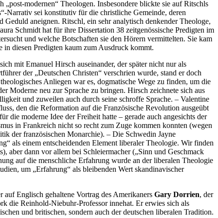
ich „post-modernen“ Theologen. Insbesondere blickte sie auf Ritschls
Narrativ sei konstitutiv für die christliche Gemeinde, deren
nd Geduld aneignen. Ritschl, ein sehr analytisch denkender Theologe,
ura Schmidt hat für ihre Dissertation 38 zeitgenössische Predigten im
tersucht und welche Botschaften sie den Hörern vermittelten. Sie kam
gie in diesen Predigten kaum zum Ausdruck kommt.
 sich mit Emanuel Hirsch auseinander, der später nicht nur als
rtführer der „Deutschen Christen“ verschrien wurde, stand er doch
 theologisches Anliegen war es, dogmatische Wege zu finden, um die
 der Moderne neu zur Sprache zu bringen. Hirsch zeichnete sich aus
lligkeit und zuweilen auch durch seine schroffe Sprache. – Valentine
luss, den die Reformation auf die Französische Revolution ausgeübt
ür die moderne Idee der Freiheit hatte – gerade auch angesichts der
ismus in Frankreich nicht so recht zum Zuge kommen konnten (wegen
olitik der französischen Monarchie). – Die Schwedin Jayne
ng“ als einem entscheidenden Element liberaler Theologie. Wir finden
lis), aber dann vor allem bei Schleiermacher („Sinn und Geschmack
nung auf die menschliche Erfahrung wurde an der liberalen Theologie
Studien, um „Erfahrung“ als bleibenden Wert skandinavischer
er auf Englisch gehaltene Vortrag des Amerikaners
Gary Dorrien
, der
 die Reinhold-Niebuhr-Professor innehat. Er erwies sich als
schen und britischen, sondern auch der deutschen liberalen Tradition.