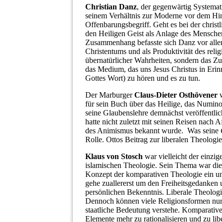
Christian Danz
, der gegenwärtig Systemat
seinem Verhältnis zur Moderne vor dem Hin
Offenbarungsbegriff. Geht es bei der chris
den Heiligen Geist als Anlage des Menschen
Zusammenhang befasste sich Danz vor allem 
Christentums und als Produktivität des reli
übernatürlicher Wahrheiten, sondern das Z
das Medium, das uns Jesus Christus in Erinn
Gottes Wort) zu hören und es zu tun.
Der Marburger
Claus-Dieter Osthövener
w
für sein Buch über das Heilige, das Numino
seine Glaubenslehre demnächst veröffentlich
hatte nicht zuletzt mit seinen Reisen nach 
des Animismus bekannt wurde. Was seine
Rolle. Ottos Beitrag zur liberalen Theologie
Klaus von Stosch
war vielleicht der einzig
islamischen Theologie. Sein Thema war die l
Konzept der komparativen Theologie ein und
gehe zuallererst um den Freiheitsgedanken
persönlichen Bekenntnis. Liberale Theolog
Dennoch können viele Religionsformen nur 
staatliche Bedeutung verstehe. Komparative
Elemente mehr zu rationalisieren und zu libe